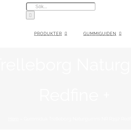
Sök
efter:
PRODUKTER
GUMMIGUIDEN
relleborg Natur
Redfine +
Hem
»
Gummiduk Trelleborg Naturgummi NR R397 Redfi