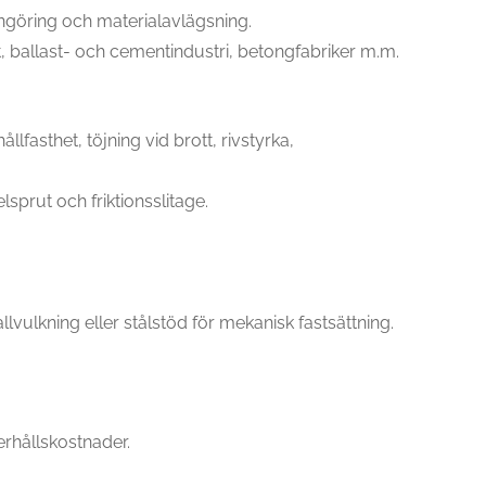
ngöring och materialavlägsning.
, ballast- och cementindustri, betongfabriker m.m.
fasthet, töjning vid brott, rivstyrka,
sprut och friktionsslitage.
lvulkning eller stålstöd för mekanisk fastsättning.
rhållskostnader.