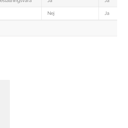
eställningsvara
Ja
Ja
Nej
Ja