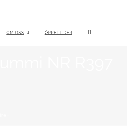
OM OSS
ÖPPETTIDER
gummi NR R397
ne +