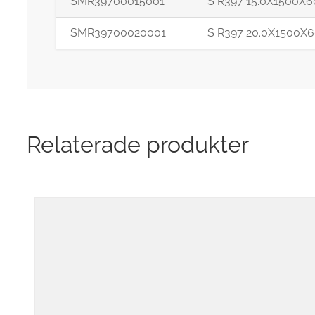
SMR39700015001
S R397 15.0X1500X6
SMR39700020001
S R397 20.0X1500X6
Relaterade produkter