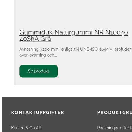
Gummiduk Naturgummi NR N10040
40ShA Grå
Avnötning: <100 mm³ enligt 5N UNE-ISO 4649 Vi erbjuder
även skärning och...
Se produkt
KONTAKTUPPGIFTER
PRODUKTGR
Kuntze & Co AB
Packningar efter 