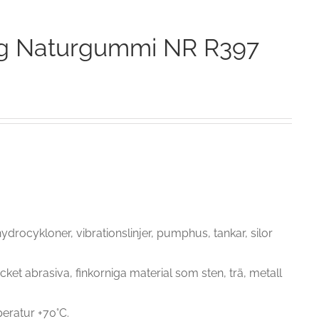
g Naturgummi NR R397
hydrocykloner, vibrationslinjer, pumphus, tankar, silor
ket abrasiva, finkorniga material som sten, trä, metall
eratur +70°C.