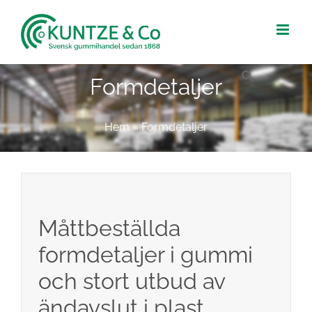
Fortsätt
till
innehållet
Formdetaljer
Hem
»
Formdetaljer
Måttbeställda
formdetaljer i gummi
och stort utbud av
ändavslut i plast