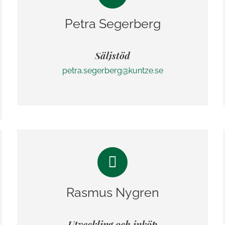
Petra Segerberg
Säljstöd
petra.segerberg@kuntze.se
Rasmus Nygren
Utveckling och inköp