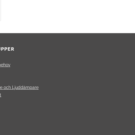
UPPER
behov
re och Ljuddämpare
t