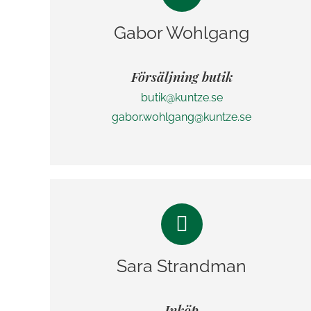
Gabor Wohlgang
Försäljning butik
butik@kuntze.se
gabor.wohlgang@kuntze.se
Sara Strandman
Inköp