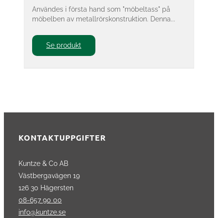
Användes i första hand som "möbeltass" på
möbelben av metallrörskonstruktion. Denna...
Se produkt
KONTAKTUPPGIFTER
Kuntze & Co AB
Västbergavägen 19
126 30 Hägersten
08-657 90 00
info@kuntze.se