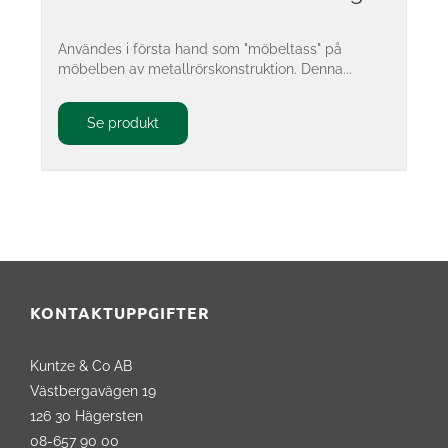
Användes i första hand som "möbeltass" på
möbelben av metallrörskonstruktion. Denna...
Se produkt
KONTAKTUPPGIFTER
Kuntze & Co AB
Västbergavägen 19
126 30 Hägersten
08-657 90 00