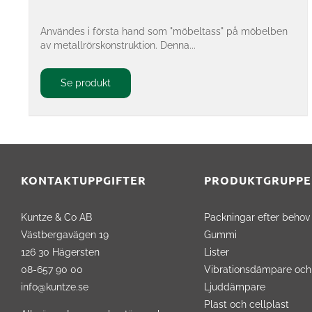
Användes i första hand som "möbeltass" på möbelben
av metallrörskonstruktion. Denna...
Se produkt
KONTAKTUPPGIFTER
PRODUKTGRUPPE
Kuntze & Co AB
Packningar efter behov
Västbergavägen 19
Gummi
126 30 Hägersten
Lister
08-657 90 00
Vibrationsdämpare och
info@kuntze.se
Ljuddämpare
Plast och cellplast