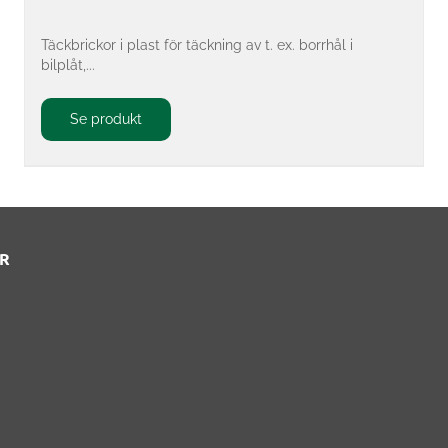
Täckbrickor i plast för täckning av t. ex. borrhål i
bilplåt,...
Se produkt
R