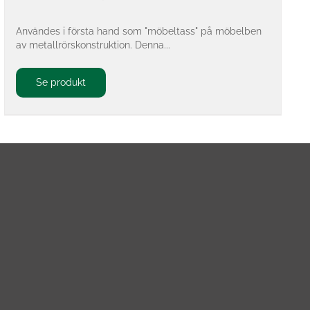
Användes i första hand som "möbeltass" på möbelben
av metallrörskonstruktion. Denna...
Se produkt