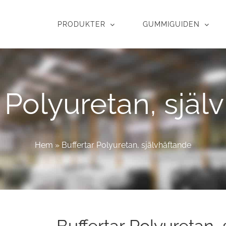
PRODUKTER
GUMMIGUIDEN
 Polyuretan, själ
Hem
»
Buffertar Polyuretan, självhäftande