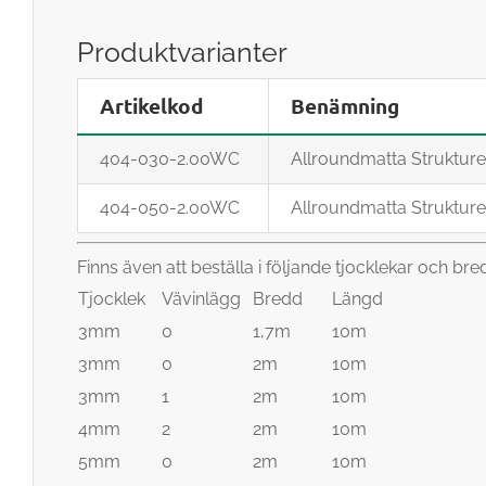
Produktvarianter
Artikelkod
Benämning
404-030-2.00WC
Allroundmatta Struktur
404-050-2.00WC
Allroundmatta Struktur
Finns även att beställa i följande tjocklekar och bre
Tjocklek
Vävinlägg
Bredd
Längd
3mm
0
1,7m
10m
3mm
0
2m
10m
3mm
1
2m
10m
4mm
2
2m
10m
5mm
0
2m
10m