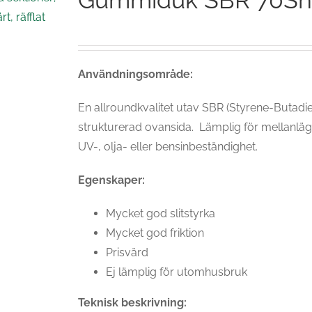
Gummiduk SBR 70ShA
Användningsområde:
En allroundkvalitet utav SBR (Styrene-Butad
strukturerad ovansida. Lämplig för mellanlägg 
UV-, olja- eller bensinbeständighet.
Egenskaper:
Mycket god slitstyrka
Mycket god friktion
Prisvärd
Ej lämplig för utomhusbruk
Teknisk beskrivning: