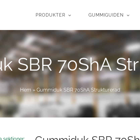
PRODUKTER
GUMMIGUIDEN
 SBR 70ShA Str
Hem
»
Gummiduk SBR 70ShA Strukturerad