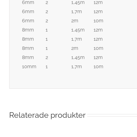
6mm
2
1,45m
12m
6mm
2
1,7m
12m
6mm
2
2m
10m
8mm
1
1,45m
12m
8mm
1
1,7m
12m
8mm
1
2m
10m
8mm
2
1,45m
12m
10mm
1
1,7m
10m
Relaterade produkter