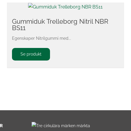
Gummiduk Trelleborg Nitril NBR
BS11
Egenskaper Nitrilgummi med...
Se produkt
R