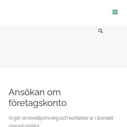
Fortsätt
till
innehållet
Kontoansökan
Hem
»
Kontoansökan för företag
Ansökan om
företagskonto
Vi gör en kreditprövning och kontaktar er i ärendet
snarast möjligt.