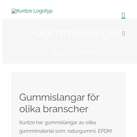
Fortsätt
till
innehållet
Gummislangar
Hem
»
Gummislangar
Gummislangar för
olika branscher
Kuntze har gummislangar av olika
gummimaterial som: naturgummi, EPDM,