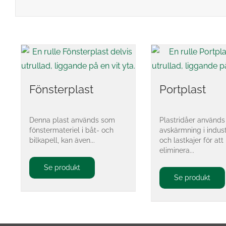
Fönsterplast
Portplast
Denna plast används som
Plastridåer använd
fönstermateriel i båt- och
avskärmning i indus
bilkapell, kan även...
och lastkajer för att
eliminera...
Se produkt
Se produkt