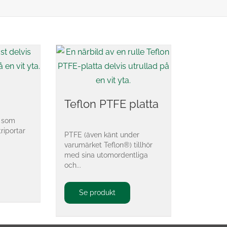
Teflon PTFE platta
s som
triportar
PTFE (även känt under
varumärket Teflon®) tillhör
med sina utomordentliga
och...
Se produkt