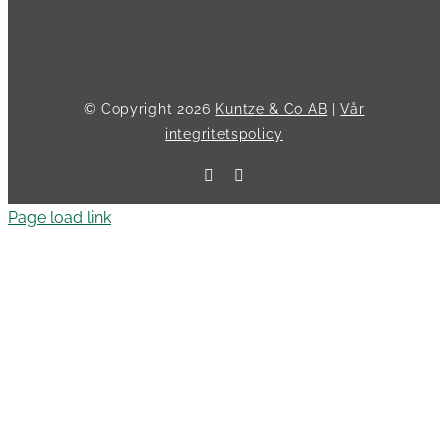
© Copyright
2026
Kuntze & Co AB
|
Vår
integritetspolicy
Facebook
LinkedIn
Page load link