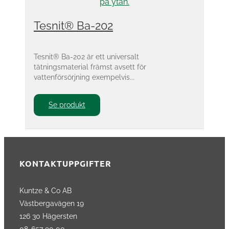
Tesnit® Ba-202
Tesnit® Ba-202 är ett universalt
tätningsmaterial främst avsett för
vattenförsörjning exempelvis...
Se produkt
KONTAKTUPPGIFTER
Kuntze & Co AB
Västbergavägen 19
126 30 Hägersten
08-657 90 00