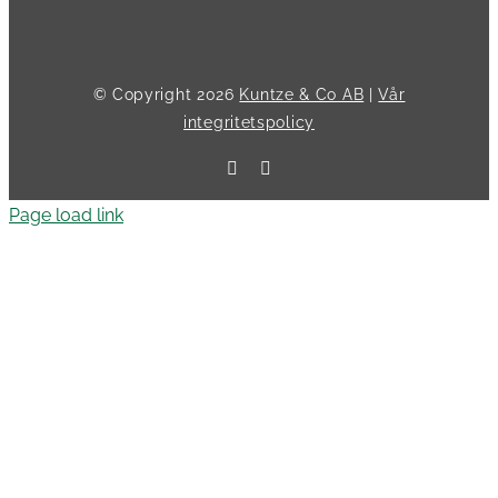
© Copyright
2026
Kuntze & Co AB
|
Vår
integritetspolicy
Facebook
LinkedIn
Page load link