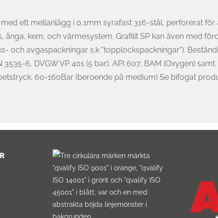
t med ett mellanlägg i 0,1mm syrafast 316-stål, perforerat för 
gas, ånga, kem, och värmesystem. Grafilit SP kan även med för
locks- och avgaspackningar s.k "topplockspackningar"). Beständ
IN 3535-6, DVGW VP 401 (5 bar), API 607, BAM (Oxygen) samt
betstryck: 60-160Bar (beroende på medium) Se bifogat produ
R