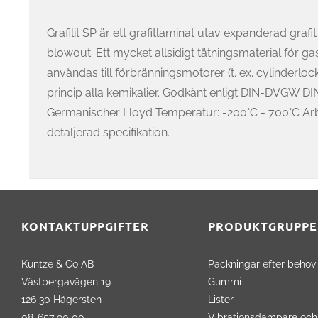
Grafilit SP är ett grafitlaminat utav expanderad grafi
blowout. Ett mycket allsidigt tätningsmaterial för 
användas till förbränningsmotorer (t. ex. cylinder
princip alla kemikalier. Godkänt enligt DIN-DVGW D
Germanischer Lloyd Temperatur: -200°C - 700°C Ar
detaljerad specifikation.
KONTAKTUPPGIFTER
PRODUKTGRUPPE
Kuntze & Co AB
Packningar efter behov
Västbergavägen 19
Gummi
126 30 Hägersten
Lister
08-657 90 00
Vibrationsdämpare och