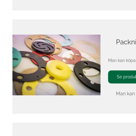
Packn
Man kan köpa 
Se produ
Man kan k