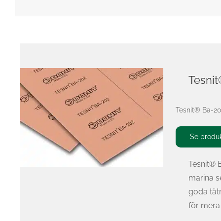
Tesni
Tesnit® Ba-202
Se produ
Tesnit® B
marina s
goda tät
för mera