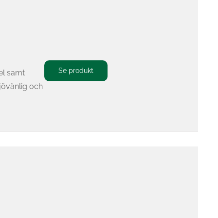
Se produkt
del samt
övänlig och