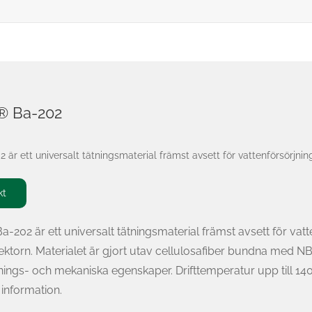
t® Ba-202
 är ett universalt tätningsmaterial främst avsett för vattenförsörjnin
kt
a-202 är ett universalt tätningsmaterial främst avsett för vat
ektorn. Materialet är gjort utav cellulosafiber bundna med NB
nings- och mekaniska egenskaper. Drifttemperatur upp till 14
 information.