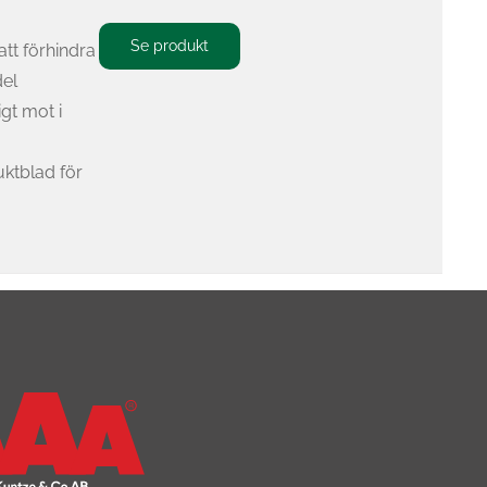
Se produkt
att förhindra
del
igt mot i
ktblad för