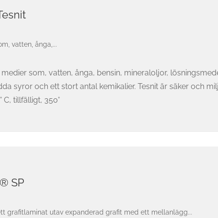
Tesnit
, vatten, ånga,...
a medier som, vatten, ånga, bensin, mineraloljor, lösningsme
a syror och ett stort antal kemikalier. Tesnit är säker och milj
, tillfälligt, 350°
it® SP
 ett grafitlaminat utav expanderad grafit med ett mellanlägg...