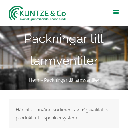
Fortsätt
till
innehållet
Packningar till
larmventiler
Hem
»
Packningar till larmventiler
Här hittar ni vårat sortiment av högkvalitativa
produkter till sprinklersystem.