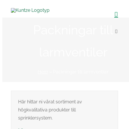
Fortsätt
till
innehållet
Packningar till
larmventiler
Hem
»
Packningar till larmventiler
Här hittar ni vårat sortiment av
högkvalitativa produkter till
sprinklersystem.