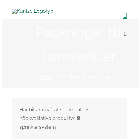
Fortsätt
till
innehållet
Packningar till
larmventiler
Hem
»
Packningar till larmventiler
Här hittar ni vårat sortiment av
högkvalitativa produkter till
sprinklersystem.