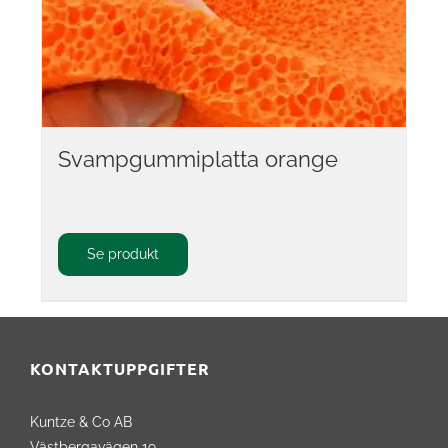
Svampgummiplatta orange
Se produkt
KONTAKTUPPGIFTER
Kuntze & Co AB
Västbergavägen 19