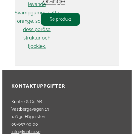
orange
Se produkt
KONTAKTUPPGIFTER
Kuntze & Co AB
Västbergavägen 19
126 30 Hägersten
08-657 90 00
info@kuntze.se