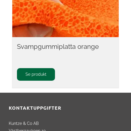
Svampgummiplatta orange
Se produkt
KONTAKTUPPGIFTER
Kuntze & Co AB
Västbergavägen 19