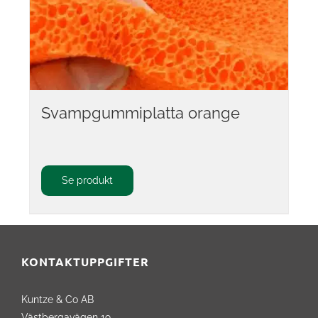
Svampgummiplatta orange
Se produkt
KONTAKTUPPGIFTER
Kuntze & Co AB
Västbergavägen 19