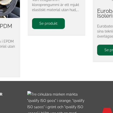
kloroprengummi är ett mjukt
elastiskt material utan hud,...
Eurob
Isoler
Se produkt
EPDM
Eurobatex
sina tekn
överlägs
a i EPDM
erial utan
Se p
R