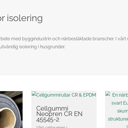
r isolering
ete med byggindustrin och närbesläktade branscher. I vårt nor
utvändig isolering i husgrunder.
Cellgummi
Neopren CR EN
45545-2
Vårt cellgummi i