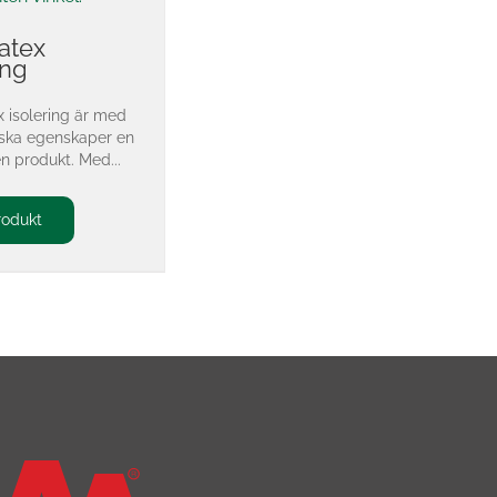
atex
ing
 isolering är med
iska egenskaper en
en produkt. Med...
rodukt