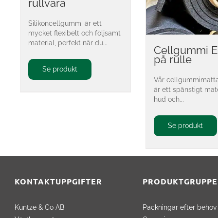
rullvara
Silikoncellgummi är ett
mycket flexibelt och följsamt
material, perfekt när du...
Cellgummi 
på rulle
Se produkt
Vår cellgummimatt
är ett spänstigt mat
hud och...
Se produkt
KONTAKTUPPGIFTER
PRODUKTGRUPPE
Kuntze & Co AB
Packningar efter behov