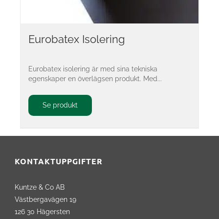
Eurobatex Isolering
Eurobatex isolering är med sina tekniska
egenskaper en överlägsen produkt. Med...
Se produkt
KONTAKTUPPGIFTER
Kuntze & Co AB
Västbergavägen 19
126 30 Hägersten