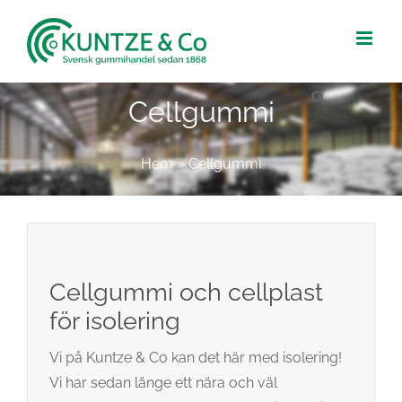
Fortsätt
till
innehållet
Cellgummi
Hem
»
Cellgummi
Cellgummi och cellplast
för isolering
Vi på Kuntze & Co kan det här med isolering!
Vi har sedan länge ett nära och väl