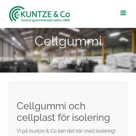
Fortsätt
till
innehållet
Cellgummi
Hem
»
Cellgummi
Cellgummi och
cellplast för isolering
Vi på Kuntze & Co kan det här med isolering!