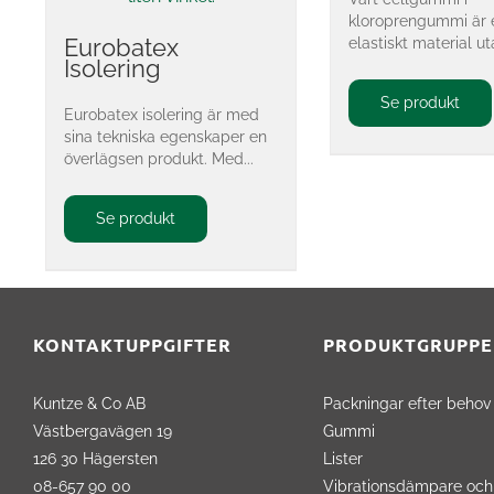
kloroprengummi är e
Eurobatex
elastiskt material ut
Isolering
Se produkt
Eurobatex isolering är med
sina tekniska egenskaper en
överlägsen produkt. Med...
Se produkt
KONTAKTUPPGIFTER
PRODUKTGRUPPE
Kuntze & Co AB
Packningar efter behov
Västbergavägen 19
Gummi
126 30 Hägersten
Lister
08-657 90 00
Vibrationsdämpare och