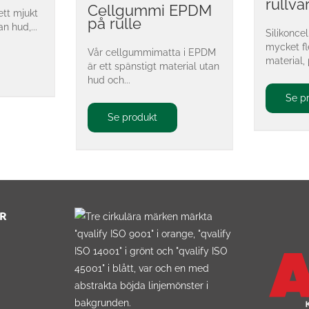
rullva
Cellgummi EPDM
tt mjukt
på rulle
an hud,...
Silikonce
mycket fl
Vår cellgummimatta i EPDM
material, 
är ett spänstigt material utan
hud och...
Se p
Se produkt
R