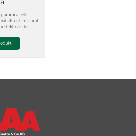
ra
llgummi är ett
exibelt och följsamt
perfekt när du...
rodukt