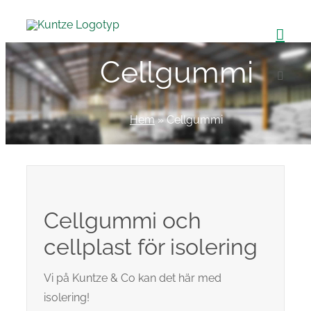
Fortsätt
till
innehållet
Cellgummi
Hem
»
Cellgummi
Cellgummi och
cellplast för isolering
Vi på Kuntze & Co kan det här med
isolering!