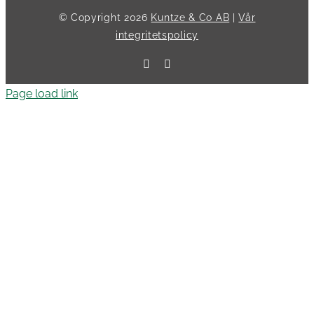
© Copyright
2026
Kuntze & Co AB
|
Vår
integritetspolicy
Facebook
LinkedIn
Page load link