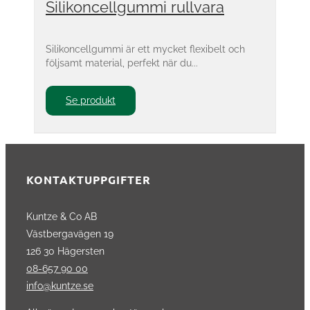
Silikoncellgummi rullvara
Silikoncellgummi är ett mycket flexibelt och
följsamt material, perfekt när du...
Se produkt
KONTAKTUPPGIFTER
Kuntze & Co AB
Västbergavägen 19
126 30 Hägersten
08-657 90 00
info@kuntze.se