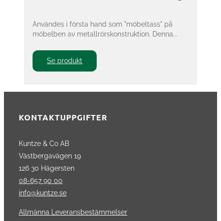
Användes i första hand som "möbeltass" på
möbelben av metallrörskonstruktion. Denna...
Se produkt
KONTAKTUPPGIFTER
Kuntze & Co AB
Västbergavägen 19
126 30 Hägersten
08-657 90 00
info@kuntze.se
Allmänna Leveransbestämmelser