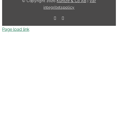
© Copyright
2026
Kuntze & Co AB
|
Vår
integritetspolicy
Facebook
LinkedIn
Page load link