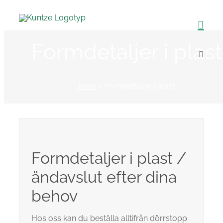
Fortsätt
till
innehållet
Formdetaljer i plast
Hem
»
Formdetaljer i plast
Formdetaljer i plast /
ändavslut efter dina
behov
Hos oss kan du beställa alltifrån dörrstopp