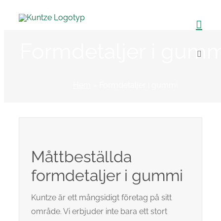
Fortsätt
till
innehållet
Formdetaljer i gumm
Hem
»
Formdetaljer i gummi
Måttbeställda
formdetaljer i gummi
Kuntze är ett mångsidigt företag på sitt
område. Vi erbjuder inte bara ett stort