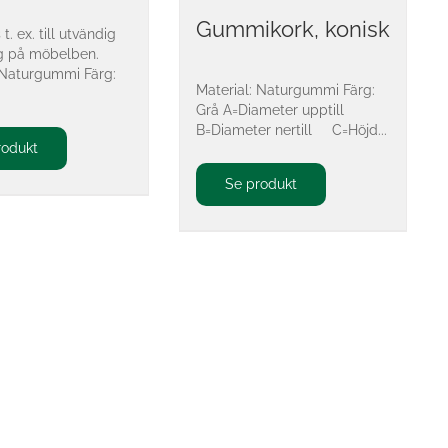
Gummikork, konisk
t. ex. till utvändig
 på möbelben.
 Naturgummi Färg:
Material: Naturgummi Färg:
Grå A=Diameter upptill
B=Diameter nertill C=Höjd...
rodukt
Se produkt