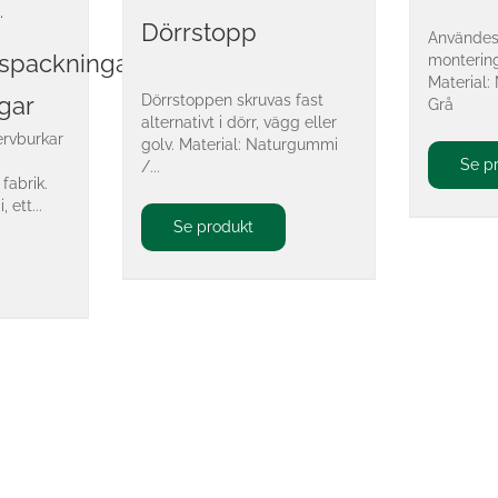
Dörrstopp
Användes 
spackningar
montering
Material:
Dörrstoppen skruvas fast
gar
Grå
alternativt i dörr, vägg eller
ervburkar
golv. Material: Naturgummi
Se p
/...
fabrik.
 ett...
Se produkt