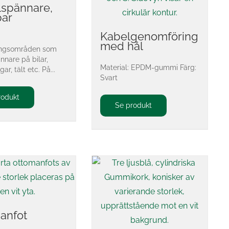
spännare,
par
Kabelgenomföring
med hål
ingsområden som
nnare på bilar,
Material: EPDM-gummi Färg:
r, tält etc. På...
Svart
rodukt
Se produkt
anfot