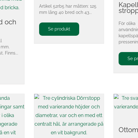
Kapell
Artikel 52rb5 har måtten: 125
strop
mm lång 40 bred och 43...
d och
För olika
Se produkt
användn
kapellspä
ll
presseninga
r mm.
. Finns...
Se p
Ottom