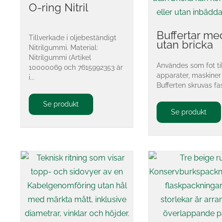
O-ring Nitril
Buffertar me
Tillverkade i oljebeständigt
utan bricka
Nitrilgummi. Material:
Nitrilgummi (Artikel
Användes som fot ti
10000069 och 7615992353 är
apparater, maskine
i...
Bufferten skruvas fast
Se produkt
Se produkt