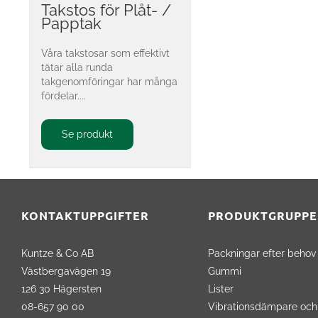
Takstos för Plåt- /
Papptak
Våra takstosar som effektivt
tätar alla runda
takgenomföringar har många
fördelar....
Se produkt
KONTAKTUPPGIFTER
PRODUKTGRUPPE
Kuntze & Co AB
Packningar efter behov
Västbergavägen 19
Gummi
126 30 Hägersten
Lister
08-657 90 00
Vibrationsdämpare och