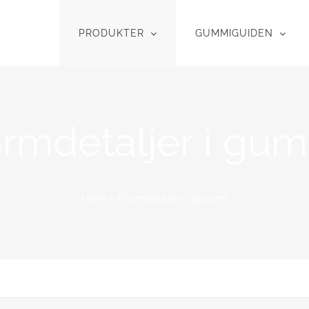
PRODUKTER
GUMMIGUIDEN
rmdetaljer i gu
Hem
»
Formdetaljer i gummi