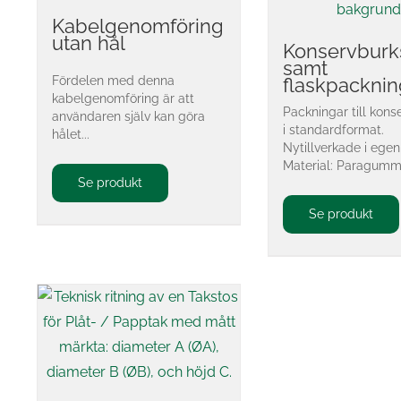
Kabelgenomföring
utan hål
Konservburk
samt
Fördelen med denna
flaskpacknin
kabelgenomföring är att
Packningar till kons
användaren själv kan göra
i standardformat.
hålet...
Nytillverkade i egen 
Material: Paragummi,
Se produkt
Se produkt